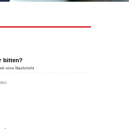
Live
r bitten?
mir eine Nachricht
den.