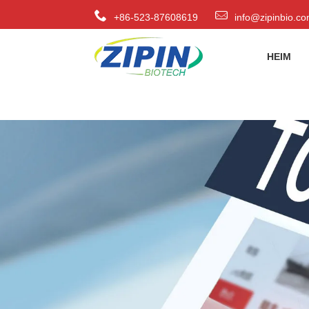
+86-523-87608619
info@zipinbio.c
HEIM