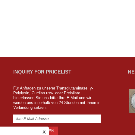
INQUIRY FOR PRICELIST
NE
Für Anfragen zu unserer Transglutaminase, γ-
Zipin Biotech wird an der FISA in Sao
Polylysin, Curdlan usw. oder Preisliste
hinterlassen Sie uns bitte Ihre E-Mail und wir
Paulo, Brasilien, teilnehmen
werden uns innerhalb von 24 Stunden mit Ihnen in
2023/08/04
Verbindung setzen.
Wir werden vom 8. bis 10. August auf der Food Ingredients
South America in Sao Paulo, Brasilien, vertreten sein. Der
Stand Nr. ist F62.
X