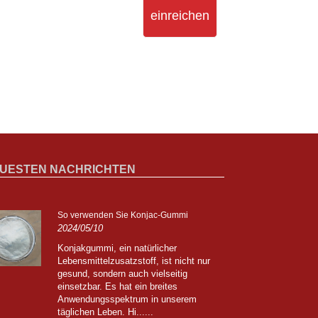
einreichen
UESTEN NACHRICHTEN
So verwenden Sie Konjac-Gummi
Zipi
2024/05/10
teil
2024
Konjakgummi, ein natürlicher
Lebensmittelzusatzstoff, ist nicht nur
Jian
gesund, sondern auch vielseitig
20. 
einsetzbar. Es hat ein breites
Chin
Anwendungsspektrum in unserem
teil
täglichen Leben. Hi......