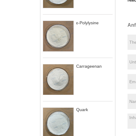
ε-Polylysine
Anf
Carrageenan
Quark