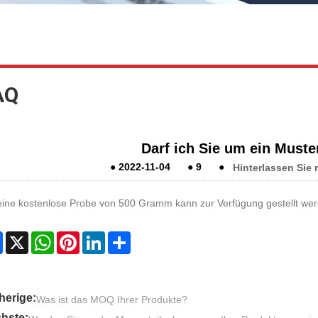
AQ
Darf ich Sie um ein Muste
●
2022-11-04
●
9
●
Hinterlassen Sie 
eine kostenlose Probe von 500 Gramm kann zur Verfügung gestellt wer
Facebook
X
WhatsApp
Pinterest
LinkedIn
Share
herige:
Was ist das MOQ Ihrer Produkte?
hste: