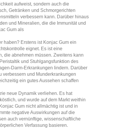
chkeit aufweist, sondern auch die
isch, Getränken und Schmorgerichten
ensmitteln verbessern kann. Darüber hinaus
en und Mineralien, die die Immunität und
njac Gum als
r haben? Erstens ist Konjac Gum ein
skontrolle eignet. Es ist eine
igen, die abnehmen müssen. Zweitens kann
Peristaltik und Stuhlgangsfunktion des
agen-Darm-Erkrankungen lindern. Darüber
 zu verbessern und Munderkrankungen
chzeitig ein gutes Aussehen schaffen
ie neue Dynamik verliehen. Es hat
köstlich, und wurde auf dem Markt weithin
Konjac Gum nicht allmächtig ist und in
mmte negative Auswirkungen auf die
 auch vernünftige, wissenschaftliche
örperlichen Verfassung basieren.