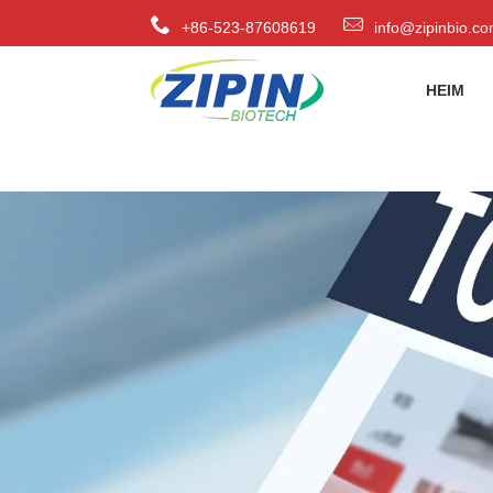
+86-523-87608619
info@zipinbio.c
HEIM