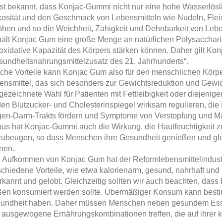
ist bekannt, dass Konjac-Gummi nicht nur eine hohe Wasserlösli
kosität und den Geschmack von Lebensmitteln wie Nudeln, Fle
öhen und so die Weichheit, Zähigkeit und Dehnbarkeit von Leb
hält Konjac Gum eine große Menge an natürlichen Polysaccharid
ioxidative Kapazität des Körpers stärken können. Daher gilt Ko
sundheitsnahrungsmittelzusatz des 21. Jahrhunderts“.
che Vorteile kann Konjac Gum also für den menschlichen Körpe
ensmittel, das sich besonders zur Gewichtsreduktion und Gewicht
gezeichnete Wahl für Patienten mit Fettleibigkeit oder diejen
den Blutzucker- und Cholesterinspiegel wirksam regulieren, die 
en-Darm-Trakts fördern und Symptome von Verstopfung und M
aus hat Konjac-Gummi auch die Wirkung, die Hautfeuchtigkeit
zubeugen, so dass Menschen ihre Gesundheit genießen und glei
nen.
 Aufkommen von Konjac Gum hat der Reformlebensmittelindustr
schiedene Vorteile, wie etwa kalorienarm, gesund, nahrhaft und 
kannt und gelobt. Gleichzeitig sollten wir auch beachten, dass 
en konsumiert werden sollte. Übermäßiger Konsum kann besti
undheit haben. Daher müssen Menschen neben gesundem Essen
 ausgewogene Ernährungskombinationen treffen, die auf ihrer k