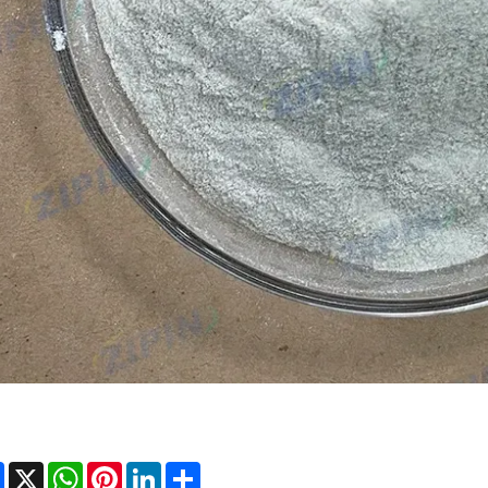
Facebook
X
WhatsApp
Pinterest
LinkedIn
Share