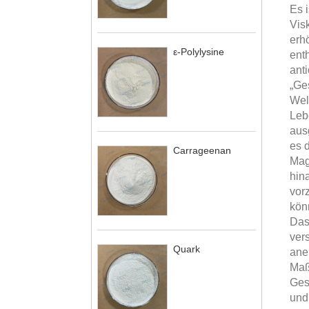
Es 
Vis
erh
ε-Polylysine
ent
ant
„Ge
Wel
Leb
aus
es 
Carrageenan
Mag
hin
vor
kön
Das
ver
Quark
aner
Maß
Ges
und