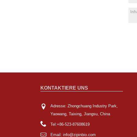
KONTAKTIERE UNS
Adresse: Zhongchuang Industry Park,
Yaowang, Taixing, Jiangsu, China
Tel:
+86-523-87608619
Email:
info@zipinbio.com