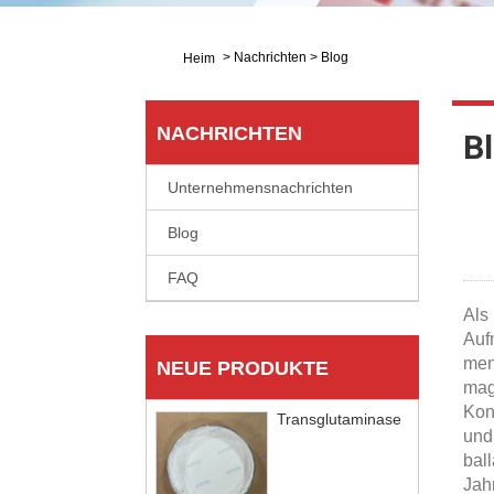
>
Nachrichten
>
Blog
Heim
NACHRICHTEN
B
Unternehmensnachrichten
Blog
FAQ
Als
Auf
men
NEUE PRODUKTE
mag
Kon
Transglutaminase
und
bal
Jah