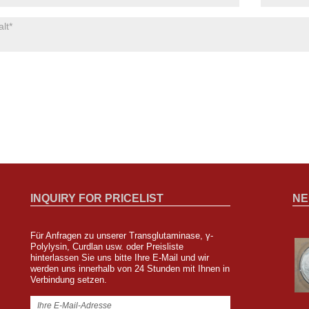
INQUIRY FOR PRICELIST
NE
Für Anfragen zu unserer Transglutaminase, γ-
Zipin Biotech wird an der FISA in Sao
Polylysin, Curdlan usw. oder Preisliste
hinterlassen Sie uns bitte Ihre E-Mail und wir
Paulo, Brasilien, teilnehmen
werden uns innerhalb von 24 Stunden mit Ihnen in
2023/08/04
Verbindung setzen.
Wir werden vom 8. bis 10. August auf der Food Ingredients
South America in Sao Paulo, Brasilien, vertreten sein. Der