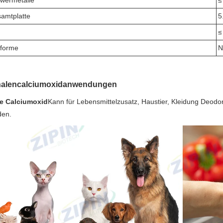
wermetalle
≤
amtplatte
5
≤
iforme
N
alencalciumoxidanwendungen
le Calciumoxid
Kann für Lebensmittelzusatz, Haustier, Kleidung Deo
den.