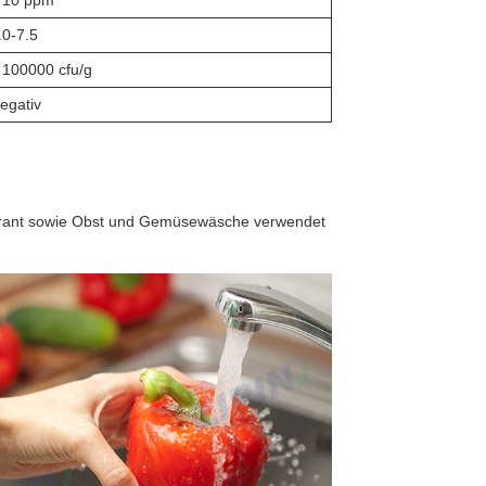
 10 ppm
.0-7.5
 100000 cfu/g
egativ
dorant sowie Obst und Gemüsewäsche verwendet