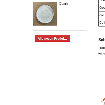
Sch
Quark
Ges
coli
Col
Alle neuen Produkte
Sch
Hül
wer