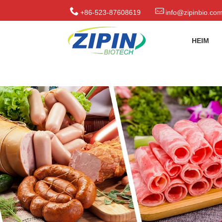
+86-523-87608619
info@zipinbio.co
HEIM