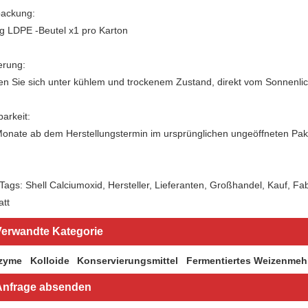
packung:
g LDPE -Beutel x1 pro Karton
erung:
en Sie sich unter kühlem und trockenem Zustand, direkt vom Sonnenlich
barkeit:
onate ab dem Herstellungstermin im ursprünglichen ungeöffneten Pak
Tags: Shell Calciumoxid, Hersteller, Lieferanten, Großhandel, Kauf, Fabri
tt
erwandte Kategorie
zyme
Kolloide
Konservierungsmittel
Fermentiertes Weizenmeh
Anfrage absenden