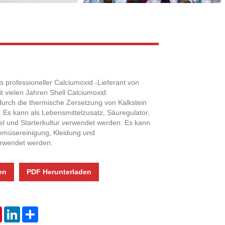
Live
als professioneller Calciumoxid -Lieferant von
t vielen Jahren Shell Calciumoxid.
durch die thermische Zersetzung von Kalkstein
 Es kann als Lebensmittelzusatz, Säuregulator,
l und Starterkultur verwendet werden. Es kann
emüsereinigung, Kleidung und
erwendet werden.
en
PDF Herunterladen
tsApp
Pinterest
LinkedIn
Share