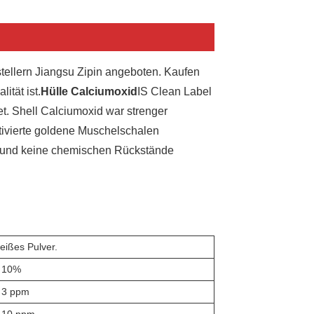
ellern Jiangsu Zipin angeboten. Kaufen
ität ist.
Hülle Calciumoxid
IS Clean Label
. Shell Calciumoxid war strenger
tivierte goldene Muschelschalen
nd und keine chemischen Rückstände
eißes Pulver.
 10%
 3 ppm