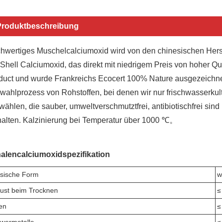
Produktbeschreibung
hwertiges Muschelcalciumoxid wird von den chinesischen Herst
Shell Calciumoxid, das direkt mit niedrigem Preis von hoher Qual
duct und wurde Frankreichs Ecocert 100% Nature ausgezeichnet
wahlprozess von Rohstoffen, bei denen wir nur frischwasserkul
wählen, die sauber, umweltverschmutztfrei, antibiotischfrei si
halten. Kalzinierung bei Temperatur über 1000 ℃。
alencalciumoxidspezifikation
sische Form
w
lust beim Trocknen
≤
en
≤