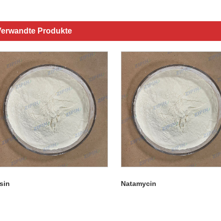
Verwandte Produkte
sin
Natamycin