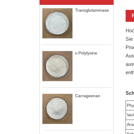
Transglutaminase
Hoc
Sie 
Pro
ε-Polylysine
Aus
aus
ent
Sch
Carrageenan
Phy
Ver
Ars