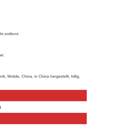
t entfernt
et.
k, Mobile, China, in China hergestellt, billig,
l