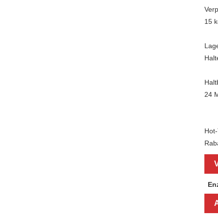
Ver
15 k
Lag
Halt
Halt
24 M
Hot-
Raba
V
En