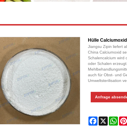
Hülle Calciumoxid
Jiangsu Zipin liefert 
China Calciumoxid sei
Schalencalcium wird 
oder Schalen erzeugt.
Mehlbehandlungsmitte
auch für Obst- und G
Umweltsterilisation v
Anfrage absend
Facebook
X
Wha